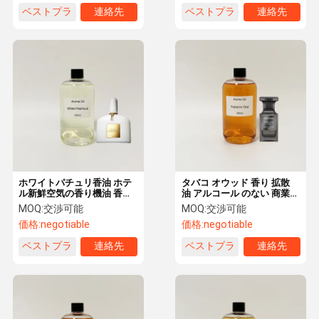
ベストプラ
連絡先
ベストプラ
連絡先
イス
イス
ホワイトパチュリ香油 ホテ
タバコ オウッド 香り 拡散
ル新鮮空気の香り機油 香り
油 アルコール のない 商業用
配送システム
精油
MOQ:
交渉可能
MOQ:
交渉可能
価格:
negotiable
価格:
negotiable
ベストプラ
連絡先
ベストプラ
連絡先
イス
イス
家へ
製品
VRショー
わたしたち
に つい て