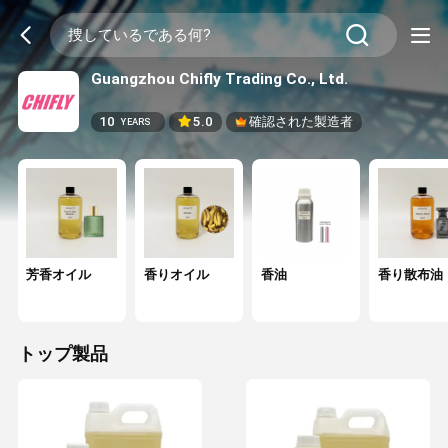
Guangzhou Chifly Trading Co., Ltd.
10
5.0
確認された製造者
YEARS
芳香オイル
香りオイル
香油
香り散布油
トップ製品