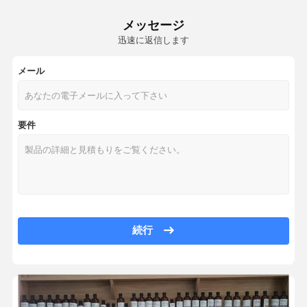
アロマディフューザーオイル
スウィートオレンジ 純粋なアロマディフューザーオイル ホテルコレクション
メッセージ
水瓜高濃度香油 500ml ロープディフューザーオイル
車の拡散器オイル
迅速に返信します
ホワイト・ピーチ ホテル ロビー 香水 香油 ホテル 香水 香油 カスタム
リード拡散器オイル
A200D 壁式アロマディフューザー 180ml 自動新鮮空気のアロマディフ
メール
OEM ODM C300 ブルートゥース アロマ ディフューザー 180ml オ
超音波ディフューザーオイル
C1000 スクエア スマート アロマ ディフューザー 低ノイズカバー 大面
ろうそく の 香油
要件
C3000 広域の香りディフューザー ホワイト 無線制御 アロマテラピー 
SA01 300m3 覆い アロマテラピー 香り 拡散器 低騒音 150ml
香水オイル
SA06 商用ホテルのロビーエアフレッシャーマシン スマートにおいしい空気機
エッセンシャルオイル
SA12 商用 HVAC ディフューザー ホテルの香りの配送システム
香りの拡散器
OEM ODM SA10 ロビー香りディフューザー 2.5L 大面積カバー 自動
A200D 基本的なスマートアロマディフューザー 180ml 小面積 清潔な空
続行
芳香剤
ホーム 小規模な空気フレッシャー 壁に設置されたA200D スマートAPP
香りのディフューザー
A200D 小型の家庭用香水分散機 オフィス用空気フレッシャー機
C300 180ml 香り気機 壁口 白/黒 小面積用
香りの空気機械
C300 壁式 スマート フレグランス ディフューザー ワイヤレス コントロ