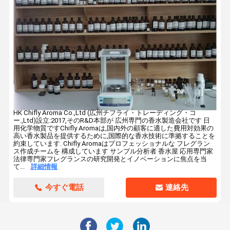
HK Chifly Aroma Co.,Ltd (広州チフライ・トレーディング・コ
ー.,Ltd)設立:2017,そのR&D本部が 広州専門の香水製造会社です 日
用化学物質ですChifly Aromaは,国内外の顧客に適した費用対効果の
高い香水製品を提供するために,国際的な香水技術に準拠することを
約束しています. Chifly Aromaはプロフェッショナルな フレグラン
ス作成チームを 構成しています サンプル分析者 香水屋 応用専門家
法律専門家フレグランスの研究開発とイノベーションに焦点を当
て...
詳細情報
今すぐ電話
連絡先