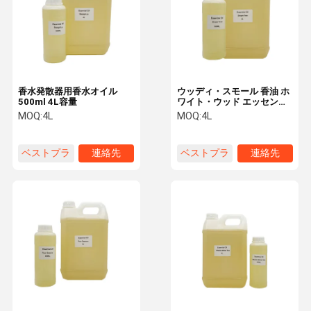
香水発散器用香水オイル
ウッディ・スモール 香油 ホ
500ml 4L容量
ワイト・ウッド エッセンシ
ャルオイル ホテル・ホー
MOQ:
4L
MOQ:
4L
ム・カー・フレグランス
ベストプラ
連絡先
ベストプラ
連絡先
イス
イス