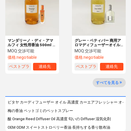
工場ツアー
品質管理
連絡 くださ
ニュース
い
マンダリーノ・ディ・アマ
グレー・ベティバー 商用ア
ルフィ 女性用香油 500ml 高
ロマディフューザーオイル
濃度な体香油
ホテルの香りディフューザ
MOQ:
交渉可能
MOQ:
交渉可能
ーオイル
価格:
negotiable
価格:
negotiable
事件
引金 を 求め
ベストプラ
連絡先
ベストプラ
連絡先
て ください
イス
イス
すべてを見る
芳香オイル
香りオイル
ピタヤ カーディフューザー オイル 高濃度 カーエアフレッシャー オイル
香油
梅の香油 ペットゴミのペットスプレー
酸 Orange Reed Diffuser Oil 高濃度 匂いの Diffuser 湿気化剤
香り散布油
OEM ODM スイートストロベリー香油 長持ちする香り散布油