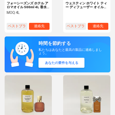
フォーシーズンズ ホテル ア
ウェスティン ホワイト ティ
ロマオイル 500ml 4L 香水
ー ディフューザー オイル
配送システム フローラルノ
1100ml 500ml 4L ホテル
MOQ:
4L
ート
ビジネス / ホーム フレグラ
ンス
ベストプラ
連絡先
ベストプラ
連絡先
イス
イス
時間を節約する
私たちはあなたと最高の製品に連絡しまし
ょう。
あなたの要件を与える