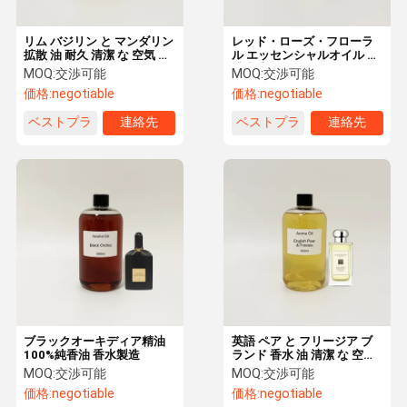
リム バジリン と マンダリン
レッド・ローズ・フローラ
拡散 油 耐久 清潔 な 空気 香
ル エッセンシャルオイル 高
り 油
濃度 高級 エッセンシャルオ
MOQ:
交渉可能
MOQ:
交渉可能
イル カスタム
価格:
negotiable
価格:
negotiable
ベストプラ
連絡先
ベストプラ
連絡先
イス
イス
ブラックオーキディア精油
英語 ペア と フリージア ブ
100%純香油 香水製造
ランド 香水 油 清潔 な 空気
の ため に 持久 する 精油
MOQ:
交渉可能
MOQ:
交渉可能
価格:
negotiable
価格:
negotiable