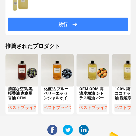
続行
推薦されたプロダクト
清潔な空気 黒
化粧品 ブルー
OEM ODM 高
100% 純香
桜香油 家庭用
ベリーエッセ
濃度精油 シト
ココナッツ
香油 OEM
ンシャルオイ
ラス精油 パー
油 洗濯液材
ODM
ル 500ml 商業
ソナルケアに
製造
用高濃度エッ
お香り
ベストプライス
ベストプライス
ベストプライス
ベストプラ
センシャルオ
イル