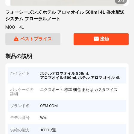
2
/
3
フォーシーズンズ ホテル アロマオイル 500ml 4L 香水配送
システム フローラルノート
MOQ：4L
ベストプライス
接触
製品の説明
ハイライト
,
ホテルアロマオイル 500ml
,
アロマオイル 500ml
ホテル アロマ オイル 4L
パッケージの
エクスポート 標準 梱包 または カスタマイズ
詳細
ブランド名
OEM ODM
モデル番号
W/o
供給の能力
1000L/週