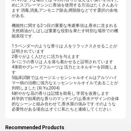
めにスプレーマシンに香油を使用する方法はたくさんあり
ます 消毒,消臭,アンモニア除去,煙除除などです選択の余地
がある.
機能性に関する2つ目の重要な考慮事項は,香水に含まれる
天然精油がしばしば重要な役割を果たす特別な場所での機
能表現です.
1ラベンダーのような香りは 人をリラックスさせることが
証明されています
2香りがよく人びとに活力を与えます
3バニラの香りは 人を落ち着かせると証明されています
4薄荷やグレープフルーツは 活力とエネルギーを回復しま
す
5臨床試験では,セージエッセンシャルオイルはアルツハイ
マー病の治療に強力なエッセンシャルオイルであることが
判明しました (Xi Yu,2004)
6鮮やかな花の香りは記憶を助長し 学習を改善します
科学的で効果的な香りのマッチングは,香水デザインの全体
的なシーンと組み合わせて,香水屋の強みです.そのような
必要性がある場合は,すぐに私たちと連絡してください.
Recommended Products