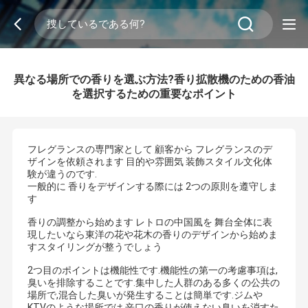
異なる場所での香りを選ぶ方法?香り拡散機のための香油
を選択するための重要なポイント
フレグランスの専門家として 顧客から フレグランスのデ
ザインを依頼されます 目的や雰囲気 装飾スタイル文化体
験が違うのです.
一般的に 香りをデザインする際には 2つの原則を遵守しま
す
香りの調整から始めます レトロの中国風を 舞台全体に表
現したいなら東洋の花や花木の香りのデザインから始めま
すスタイリングが整うでしょう
2つ目のポイントは機能性です.機能性の第一の考慮事項は,
臭いを排除することです.集中した人群のある多くの公共の
場所で,混合した臭いが発生することは簡単です.ジムや
KTVのような場所では 辛口の香りが使えない臭いを消すた