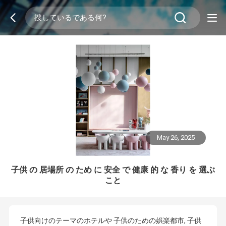
May 26, 2025
子供 の 居場所 の ため に 安全 で 健康 的 な 香り を 選ぶ
こと
子供向けのテーマのホテルや 子供のための娯楽都市, 子供