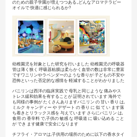
のための親子学園が増えつつある.,どんなアロマテラピー
オイルで 快適に感じられるか?
幼稚園児を対象とした研究を行いました 幼稚園児の呼吸器
管は薄く狭く 呼吸器粘膜は柔らかく血管の数は非常に豊富
ですワニリンやラベンダーのような香りが 子どもの不安や
恐怖といった否定的な感情を 軽減することがわかりました
バニリンは西洋の臨床実践で 母乳と同じような 痛みやス
トレス緩和効果を有することが 証明されています 海外で
も同様の事例が たくさんありますバニリン の 甘い 香り は,
ミルク キャンディー や デザート の 香り に 似 て い ます落
ち着きとリラックス感を 与えています さらにバニリン は,
食用 の 香辛料 で,子供の 敏感 な 呼吸道 に 吸い込める こと
が でき ます健康で安全になります
チフライ・アロマは,子供用の場所のために以下の香水タイ