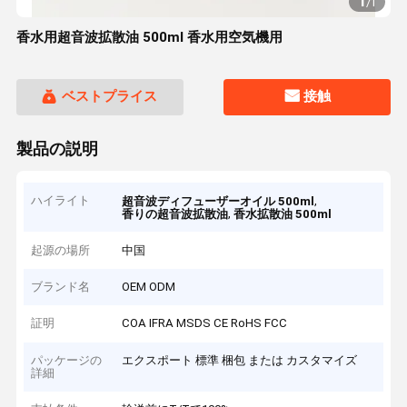
1
/
1
香水用超音波拡散油 500ml 香水用空気機用
ベストプライス
接触
製品の説明
ハイライト
,
超音波ディフューザーオイル 500ml
,
香りの超音波拡散油
香水拡散油 500ml
起源の場所
中国
ブランド名
OEM ODM
証明
COA IFRA MSDS CE RoHS FCC
パッケージの
エクスポート 標準 梱包 または カスタマイズ
詳細