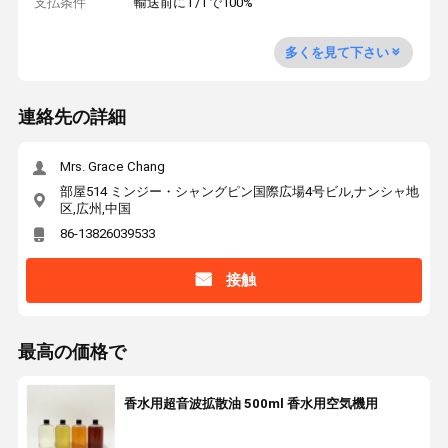
支払条件
輸送前にT/Tで100%
多くを見て下さい
連絡先の詳細
Mrs. Grace Chang
部屋514 ミンジー・シャングピン国際広場4号ビル,ナンシャ地
区,広州,中国
86-13826039533
接触
最高の価格で
香水用超音波拡散油 500ml 香水用空気機用