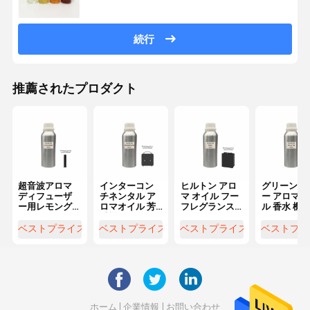
続行
推薦されたプロダクト
超音波アロマ
インターコン
ヒルトン アロ
グリーンテ
ディフューザ
チネンタル ア
マ オイル フー
ー アロマ 
ー用レモング
ロマオイル 芳
フレグランス
ル 香水 機 
ラスアロマオ
香機用 ラグジ
マシン ホテル
オイル エッ
イル 水を使わ
ュアリーな香
シリーズ 長持
ンシャル オ
ベストプライス
ベストプライス
ベストプライス
ベストプラ
ないディフュ
り エッセンシ
ちする フレグ
ル
ーザーオイル
ャルオイル
ランス オイル
ホーム
企業情報
お問い合わせ