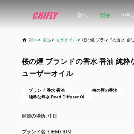
家へ
製品
VR
家へ
>
製品
>
香水オイル
>
桜の煙 ブランドの香水 香
桜の煙 ブランドの香水 香油 純
ューザーオイル
ブランド 香水 香油
桜の煙の香油
純粋な無水 Reed Diffuser Oil
起源の場所:
中国
ブランド名:
OEM ODM