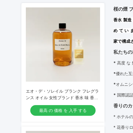
桜の煙 
香水 製造 
め て い
家で構成
私たちの
*
高度 な
*
優れた互
*
オムニシ
エオ・デ・ソレイル ブランク フレグラ
*
国際認
ンス オイル 女性ブランド 香水 味 香水
オイル
香りのカ
最高 の 価格 を 入手 する
* ホテル
* 花
香り