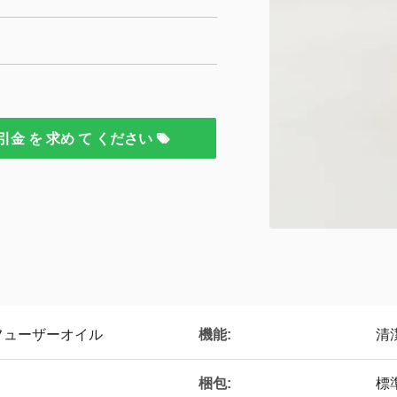
引金 を 求め て ください
機能:
フューザーオイル
清
梱包:
標