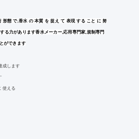
 形態 で,香水 の 本質 を 捉え て 表現 する こと に 努
良くする力があります香水メーカー,応用専門家,規制専門
ことができます
達成します
す
に 使える