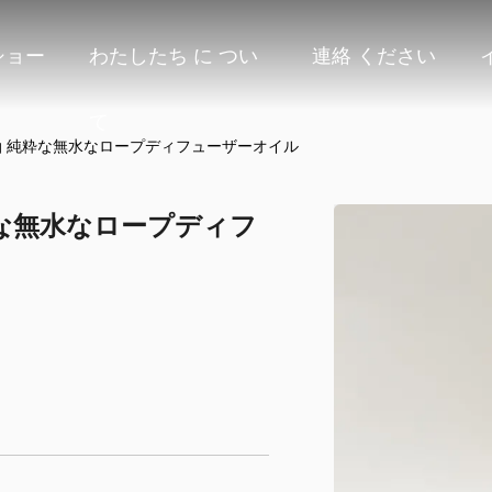
ショー
わたしたち に つい
連絡 ください
て
油 純粋な無水なロープディフューザーオイル
粋な無水なロープディフ