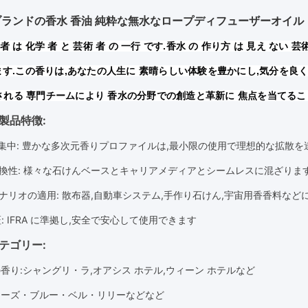
ブランドの香水 香油 純粋な無水なロープディフューザーオイル
者 は 化学 者 と 芸術 者 の 一行 です.香水 の 作り方 は 見え ない 芸術
 ます.この香りは,あなたの人生に 素晴らしい体験を豊かにし,気分を
される 専門チームにより 香水の分野での創造と革新に 焦点を当てる
製品特徴:
 集中
: 豊かな多次元香りプロファイルは,最小限の使用で理想的な拡散を
換性
: 様々な石けんベースとキャリアメディアとシームレスに混ざりま
ナリオの適用
: 散布器,自動車システム,手作り石けん,宇宙用香香料など
証
: IFRA に準拠し,安全で安心して使用できます
テゴリー:
の香り:シャングリ・ラ,オアシス ホテル,ウィーン ホテルなど
ローズ・ブルー・ベル・リリー
などなど