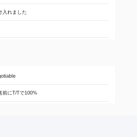
け入れました
otiable
送前にT/Tで100%