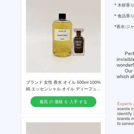
* 木材
香
* 食品
香
*
香水:ジ
ブランド 女性 香水 オイル 500ml 100%
純 エッセンシャル オイル ディーフュー
ザー
最高 の 価格 を 入手 する