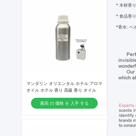
* 木材
香
* 食品
香
*
香水: ベ
マンダリン オリエンタル ホテル アロマ
オイル ホテル 香り 高級 香り オイル
最高 の 価格 を 入手 する