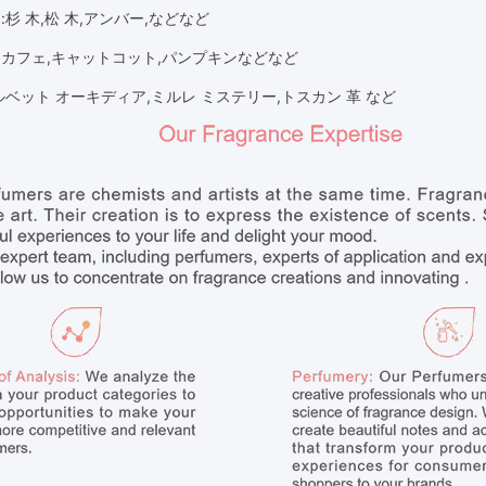
り
:
杉 木,松 木
,
アンバー
,
などなど
り
カフェ,キャットコット,パンプキン
などなど
ルベット オーキディア,ミルレ ミステリー,トスカン 革 など