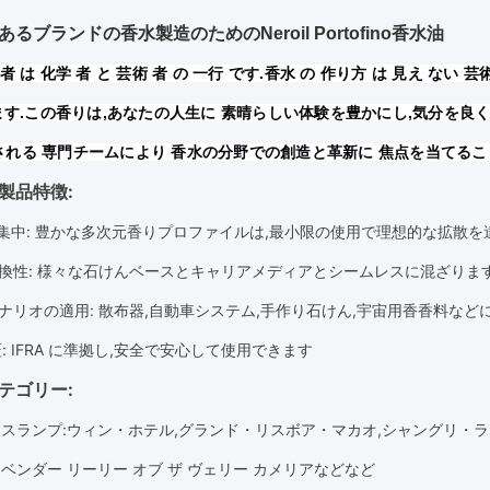
るブランドの香水製造のためのNeroil Portofino香水油
者 は 化学 者 と 芸術 者 の 一行 です.香水 の 作り方 は 見え ない 芸術
 ます.この香りは,あなたの人生に 素晴らしい体験を豊かにし,気分を
される 専門チームにより 香水の分野での創造と革新に 焦点を当てる
製品特徴:
 集中
: 豊かな多次元香りプロファイルは,最小限の使用で理想的な拡散を
換性
: 様々な石けんベースとキャリアメディアとシームレスに混ざりま
ナリオの適用
: 散布器,自動車システム,手作り石けん,宇宙用香香料など
証
: IFRA に準拠し,安全で安心して使用できます
テゴリー:
・スランプ:ウィン・ホテル,グランド・リスボア・マカオ,シャングリ・
ベンダー リーリー オブ ザ ヴェリー カメリア
などなど