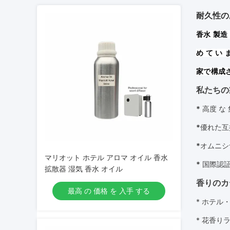
耐久性のあ
香水 製造 
め て い
家で構成
私たちの
*
高度 な
*
優れた互
*
オムニシ
マリオット ホテル アロマ オイル 香水
*
国際認
拡散器 湿気 香水 オイル
香りのカ
最高 の 価格 を 入手 する
* ホテル
* 花
香り
ラ