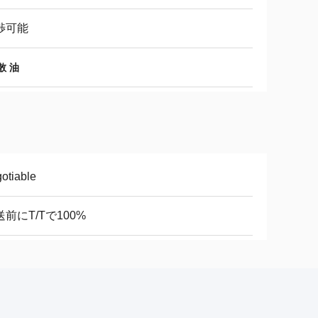
渉可能
散 油
otiable
送前にT/Tで100%