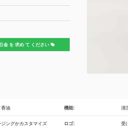
引金 を 求め て ください
機能:
ノ香油
清
ロゴ:
ージングかカスタマイズ
受