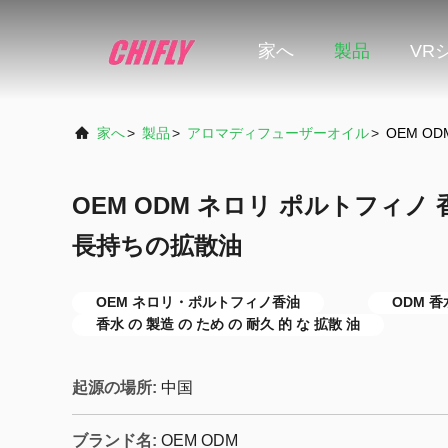
家へ
製品
VR
家へ
>
製品
>
アロマディフューザーオイル
>
OEM O
OEM ODM ネロリ ポルトフィノ
長持ちの拡散油
OEM ネロリ・ポルトフィノ香油
ODM 香
香水 の 製造 の ため の 耐久 的 な 拡散 油
起源の場所:
中国
ブランド名:
OEM ODM