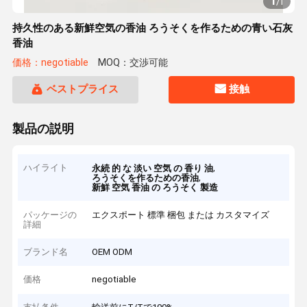
1
/
1
持久性のある新鮮空気の香油 ろうそくを作るための青い石灰
香油
価格：negotiable
MOQ：交渉可能
ベストプライス
接触
製品の説明
ハイライト
,
永続 的 な 淡い 空気 の 香り 油
,
ろうそくを作るための香油
新鮮 空気 香油 の ろうそく 製造
パッケージの
エクスポート 標準 梱包 または カスタマイズ
詳細
ブランド名
OEM ODM
価格
negotiable