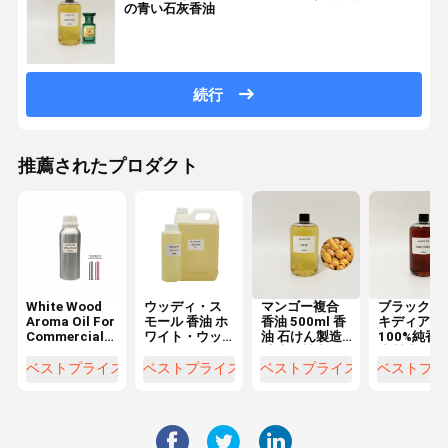
の青い石灰香油
続行
推薦されたプロダクト
White Wood
ウッディ・ス
マンゴー複合
ブラックオ
Aroma Oil For
モール 香油 ホ
香油 500ml 香
キディア精
Commercial
ワイト・ウッ
油 石けん製造/
100%純香油
Use Scent
ド エッセンシ
手洗い製造
水製造
Diffuser
ャルオイル ホ
ベストプライス
ベストプライス
ベストプライス
ベストプラ
Aroma
テル・ホー
Diffuser
ム・カー・フ
Essential Oil
レグランス