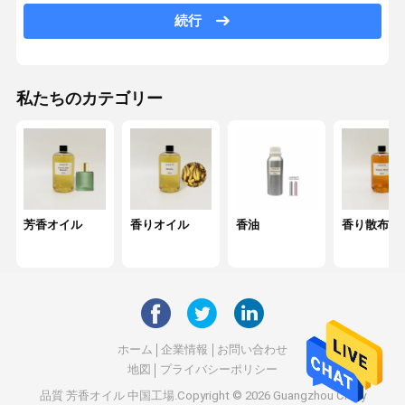
アロマディフューザーオイル
続行
車の拡散器オイル
リード拡散器オイル
私たちのカテゴリー
超音波ディフューザーオイル
ろうそく の 香油
香水オイル
芳香オイル
香りオイル
香油
香り散布油
エッセンシャルオイル
香りの拡散器
芳香剤
ホーム
企業情報
お問い合わせ
香りのディフューザー
地図
プライバシーポリシー
香りの空気機械
品質
芳香オイル
中国工場.Copyright © 2026 Guangzhou Chifly