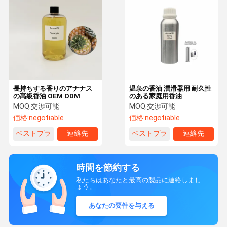
長持ちする香りのアナナス
温泉の香油 潤滑器用 耐久性
の高級香油 OEM ODM
のある家庭用香油
MOQ:
交渉可能
MOQ:
交渉可能
価格:
negotiable
価格:
negotiable
ベストプラ
連絡先
ベストプラ
連絡先
イス
イス
時間を節約する
私たちはあなたと最高の製品に連絡しまし
ょう。
あなたの要件を与える