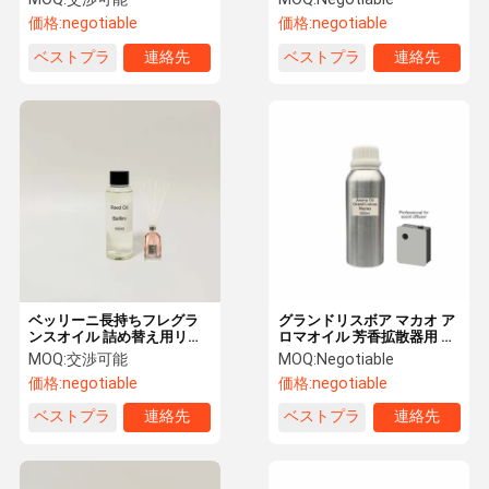
ランス オイル
価格:
negotiable
価格:
negotiable
ベストプラ
連絡先
ベストプラ
連絡先
イス
イス
ベッリーニ長持ちフレグラ
グランドリスボア マカオ ア
ンスオイル 詰め替え用リー
ロマオイル 芳香拡散器用 長
ドディフューザーオイル
持ちするフレグランスオイ
MOQ:
交渉可能
MOQ:
Negotiable
ル
価格:
negotiable
価格:
negotiable
ベストプラ
連絡先
ベストプラ
連絡先
イス
イス