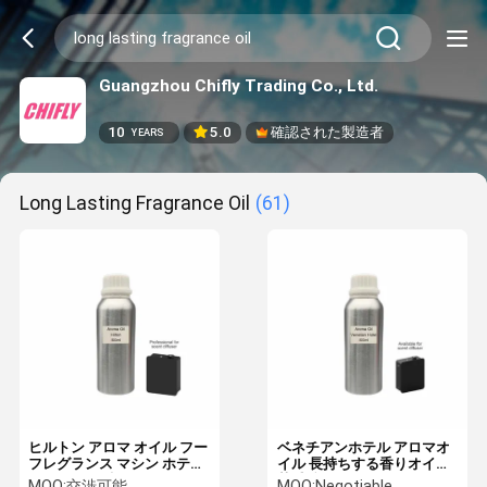
Guangzhou Chifly Trading Co., Ltd.
10
5.0
確認された製造者
YEARS
Long Lasting Fragrance Oil
(61)
ヒルトン アロマ オイル フー
ベネチアンホテル アロマオ
フレグランス マシン ホテル
イル 長持ちする香りオイル
シリーズ 長持ちする フレグ
芳香拡散器用
MOQ:
交渉可能
MOQ:
Negotiable