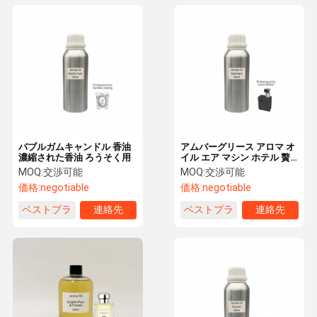
バブルガムキャンドル 香油
アムバーグリース アロマ オ
濃縮された香油 ろうそく用
イル エア マシン ホテル 贅
沢な香油
MOQ:
交渉可能
MOQ:
交渉可能
価格:
negotiable
価格:
negotiable
ベストプラ
連絡先
ベストプラ
連絡先
イス
イス