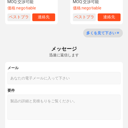
オイルと石鹸作り
散布油
MOQ:
交渉可能
MOQ:
交渉可能
価格:
negotiable
価格:
negotiable
ベストプラ
連絡先
ベストプラ
連絡先
工場ツアー
品質管理
連絡 くださ
ニュース
イス
イス
い
多くを見て下さい
メッセージ
迅速に返信します
事件
引金 を 求め
て ください
メール
芳香オイル
要件
香りオイル
香油
香り散布油