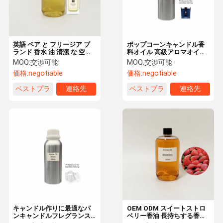
英語 ペア と フリージア ブ
ポップコーンキャンドル香
ランド 香水 油 清潔 な 空気
料オイル 高級アロマオイル
の ため に 持久 する 精油
キャンドル作りに
MOQ:
交渉可能
MOQ:
交渉可能
価格:
negotiable
価格:
negotiable
ベストプラ
連絡先
ベストプラ
連絡先
イス
イス
家へ
製品
VRショー
わたしたち
に つい て
キャンドル作りに最適なパ
OEM ODM スイートストロ
ンキャンドルフレグランス
ベリー香油 長持ちする香り