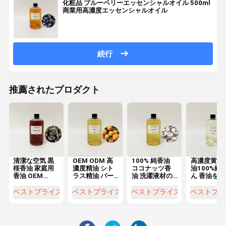
化粧品 ブルーベリーエッセンシャルオイル 500ml
商業用高濃度エッセンシャルオイル
続行
推薦されたプロダクト
清潔な空気 黒
OEM ODM 高
100% 純香油
高濃度黄瓜
桜香油 家庭用
濃度精油 シト
ココナッツ香
油100%純
香油 OEM
ラス精油 パー
油 洗濯液材の
ん 香油を作
ODM
ソナルケアに
製造
お香り
ベストプライス
ベストプライス
ベストプライス
ベストプラ