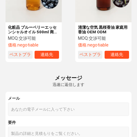
化粧品 ブルーベリーエッセ
清潔な空気 黒桜香油 家庭用
ンシャルオイル 500ml 商業
香油 OEM ODM
用高濃度エッセンシャルオ
MOQ:
交渉可能
MOQ:
交渉可能
イル
価格:
negotiable
価格:
negotiable
ベストプラ
連絡先
ベストプラ
連絡先
イス
イス
メッセージ
迅速に返信します
メール
家へ
製品
VRショー
わたしたち
要件
に つい て