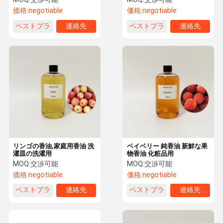
価格:
negotiable
価格:
negotiable
ベストプラ
連絡先
ベストプラ
連絡先
イス
イス
リンゴの香油,家庭用香油 洗
ベイベリー 純香油 新鮮な果
濯皿の洗濯用
物香油 化粧品用
MOQ:
交渉可能
MOQ:
交渉可能
価格:
negotiable
価格:
negotiable
ベストプラ
連絡先
ベストプラ
連絡先
イス
イス