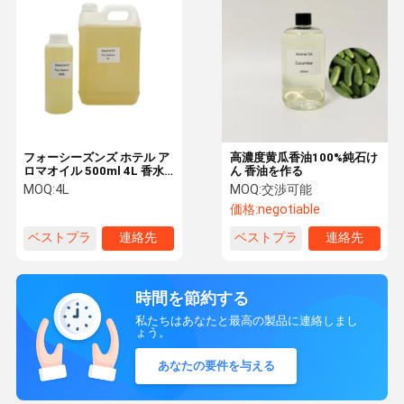
フォーシーズンズ ホテル ア
高濃度黄瓜香油100%純石け
ロマオイル 500ml 4L 香水
ん 香油を作る
配送システム フローラルノ
MOQ:
4L
MOQ:
交渉可能
ート
価格:
negotiable
ベストプラ
連絡先
ベストプラ
連絡先
イス
イス
時間を節約する
私たちはあなたと最高の製品に連絡しまし
ょう。
あなたの要件を与える