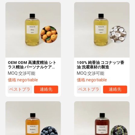
OEM ODM 高濃度精油 シト
100% 純香油 ココナッツ香
ラス精油 パーソナルケアに
油 洗濯液材の製造
お香り
MOQ:
交渉可能
MOQ:
交渉可能
価格:
negotiable
価格:
negotiable
ベストプラ
連絡先
ベストプラ
連絡先
イス
イス