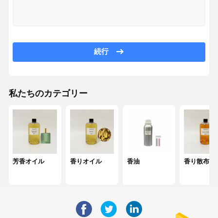
工場ツアー
品質管理
連絡 くださ
ニュース
い
続行
私たちのカテゴリー
事件
引金 を 求め
て ください
芳香オイル
香りオイル
芳香オイル
香りオイル
香油
香り散布油
香油
香り散布油