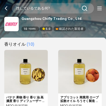
Guangzhou Chifly Trading Co., Ltd.
10
5.0
確認された製造者
YEARS
香りオイル
(10)
バナナ 果物 香り 香り 油 高
アプリコット 商業用 ロープ
濃度 香り ディフューザー と
拡散オイル ろうそく製造 香
湿気 剤
油 OEM ODM
MOQ:
交渉可能
MOQ:
交渉可能