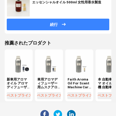
エッセンシャルオイル 500ml 女性用香水製造
続行
推薦されたプロダクト
新車用アロマ
車用アロマデ
Faith Aroma
本 自動車 
オイル アロマ
ィフューザー
Oil For Scent
マ オイル 
ディフューザ
用ムスクアロ
Machine Car
機 自動車 
ー用
マオイル 高級
Aroma
機 精油
長持ちする香
Diffuser
ベストプライス
ベストプライス
ベストプライス
ベストプラ
りオイル
Available