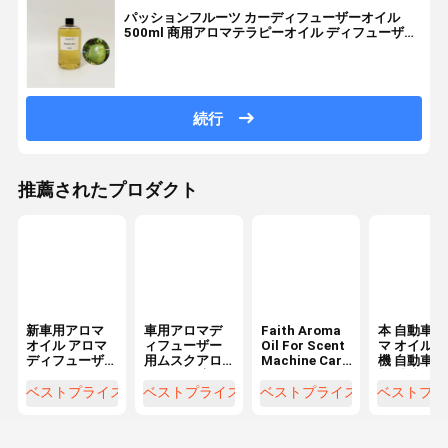
パッションフルーツ カーディフューザーオイル
500ml 商用アロマテラピーオイル ディフューザー
オイル
続行
推薦されたプロダクト
新車用アロマ
車用アロマデ
Faith Aroma
本 自動車 
オイル アロマ
ィフューザー
Oil For Scent
マ オイル 
ディフューザ
用ムスクアロ
Machine Car
機 自動車 
ー用
マオイル 高級
Aroma
機 精油
長持ちする香
Diffuser
ベストプライス
ベストプライス
ベストプライス
ベストプラ
りオイル
Available