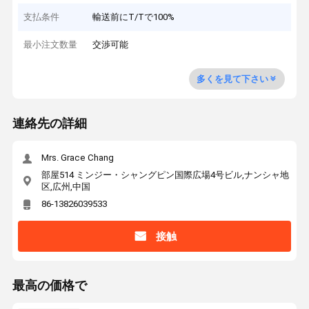
支払条件
輸送前にT/Tで100%
最小注文数量
交渉可能
多くを見て下さい
連絡先の詳細
Mrs. Grace Chang
部屋514 ミンジー・シャングピン国際広場4号ビル,ナンシャ地
区,広州,中国
86-13826039533
接触
最高の価格で