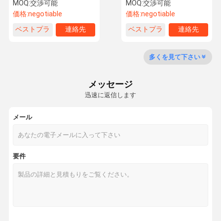
Aroma Diffuser Available
MOQ:
交渉可能
MOQ:
交渉可能
価格:
negotiable
価格:
negotiable
ベストプラ
連絡先
ベストプラ
連絡先
工場ツアー
品質管理
連絡 くださ
ニュース
イス
イス
い
多くを見て下さい
メッセージ
迅速に返信します
事件
引金 を 求め
て ください
メール
芳香オイル
要件
香りオイル
香油
香り散布油