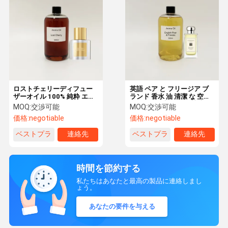
ロストチェリーディフュー
英語 ペア と フリージア ブ
ザーオイル 100% 純粋 エッ
ランド 香水 油 清潔 な 空気
センシャルオイル 500ml 女
の ため に 持久 する 精油
MOQ:
交渉可能
MOQ:
交渉可能
性用香水製造
価格:
negotiable
価格:
negotiable
ベストプラ
連絡先
ベストプラ
連絡先
イス
イス
時間を節約する
私たちはあなたと最高の製品に連絡しまし
ょう。
あなたの要件を与える