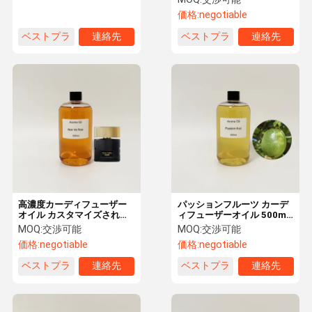
ル
価格:
negotiable
ベストプラ
連絡先
ベストプラ
連絡先
イス
イス
高濃度カーディフューザー
パッションフルーツ カーデ
オイル カスタマイズされた
ィフューザーオイル 500ml
ノア・デ・ノアデザイナー
商用アロマテラピーオイル
MOQ:
交渉可能
MOQ:
交渉可能
香水オイル
ディフューザーオイル
価格:
negotiable
価格:
negotiable
ベストプラ
連絡先
ベストプラ
連絡先
イス
イス