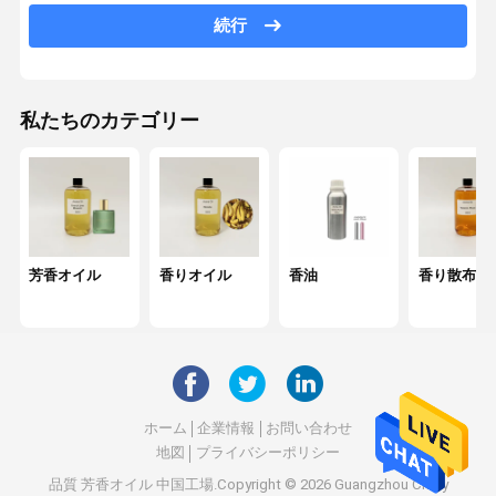
アロマディフューザーオイル
続行
車の拡散器オイル
リード拡散器オイル
私たちのカテゴリー
超音波ディフューザーオイル
ろうそく の 香油
香水オイル
芳香オイル
香りオイル
香油
香り散布油
エッセンシャルオイル
香りの拡散器
芳香剤
ホーム
企業情報
お問い合わせ
香りのディフューザー
地図
プライバシーポリシー
香りの空気機械
品質
芳香オイル
中国工場.Copyright © 2026 Guangzhou Chifly