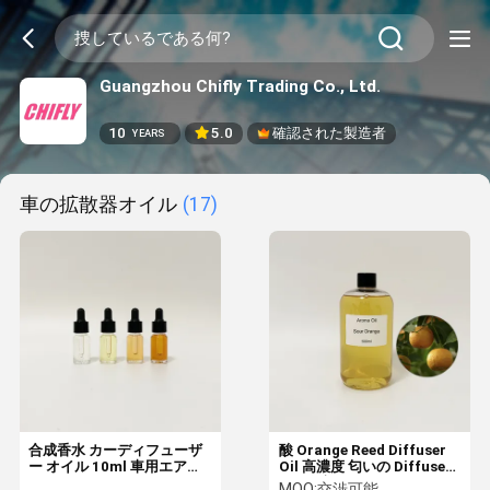
Guangzhou Chifly Trading Co., Ltd.
10
5.0
確認された製造者
YEARS
車の拡散器オイル
(17)
合成香水 カーディフューザ
酸 Orange Reed Diffuser
ー オイル 10ml 車用エアフ
Oil 高濃度 匂いの Diffuser
レッシャーのためのリフー
湿気化剤
MOQ:
交渉可能