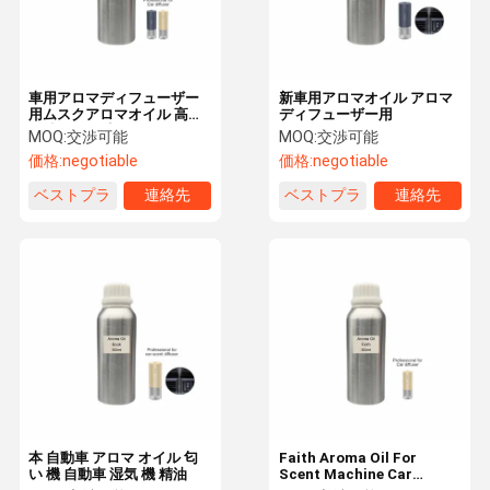
車用アロマディフューザー
新車用アロマオイル アロマ
用ムスクアロマオイル 高級
ディフューザー用
長持ちする香りオイル
MOQ:
交渉可能
MOQ:
交渉可能
価格:
negotiable
価格:
negotiable
ベストプラ
連絡先
ベストプラ
連絡先
イス
イス
家へ
製品
VRショー
わたしたち
に つい て
本 自動車 アロマ オイル 匂
Faith Aroma Oil For
い 機 自動車 湿気 機 精油
Scent Machine Car