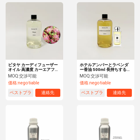
ピタヤ カーディフューザー
ホテルアンバーとラベンダ
オイル 高濃度 カーエアフレ
ー香油 500ml 長持ちする身
ッシャー オイル
体香水ディフューザーオイ
MOQ:
交渉可能
MOQ:
交渉可能
ル
価格:
negotiable
価格:
negotiable
ベストプラ
連絡先
ベストプラ
連絡先
イス
イス