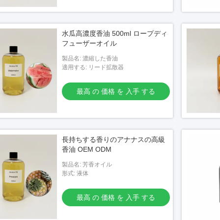
水瓜高濃度香油 500ml ロープディ
フューザーオイル
製品名: 濃縮した香油
適用する: リード拡散器
最高 の 価格 を 入手 する
長持ちする香りのアナナスの高級
香油 OEM ODM
製品名: 芳香オイル
形式: 液体
最高 の 価格 を 入手 する