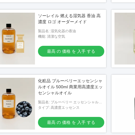
ソーレイル 燃える湿気器 香油 高
濃度 ロゴ オーダーメイド
製品名: 湿気化器の香油
機能: 清潔な空気
最高 の 価格 を 入手 する
化粧品 ブルーベリーエッセンシャ
ルオイル 500ml 商業用高濃度エッ
センシャルオイル
製品名: ブルーベリー エッセンシャルオ
イル
タイプ: 高濃度エッセンス
最高 の 価格 を 入手 する