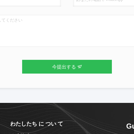
今提出する
わたしたち に つい て
Gu