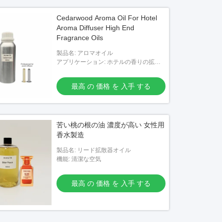
Cedarwood Aroma Oil For Hotel
Aroma Diffuser High End
Fragrance Oils
製品名: アロマオイル
アプリケーション: ホテルの香りの拡散
器
最高 の 価格 を 入手 する
苦い桃の根の油 濃度が高い 女性用
香水製造
製品名: リード拡散器オイル
機能: 清潔な空気
最高 の 価格 を 入手 する