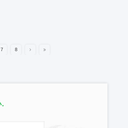
7
8
.