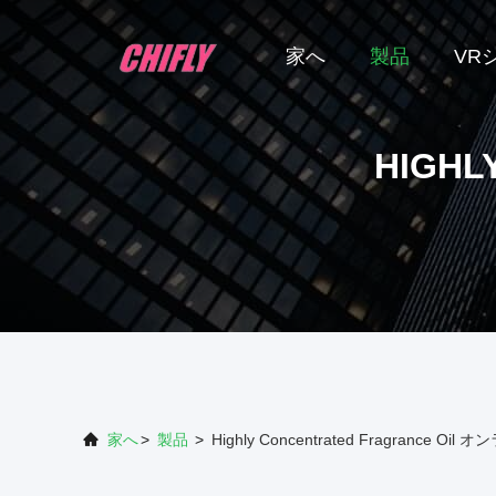
家へ
製品
VR
HIGHL
家へ
>
製品
>
Highly Concentrated Fragrance O