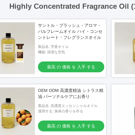
Highly Concentrated Fragrance Oil 
サントル・ブラッシュ・アロマ・
パルフレームオイル ハイ・コンセ
ントレート・フレグランスオイル
製品名: 芳香オイル
機能: 清潔な空気
最高 の 価格 を 入手 する
OEM ODM 高濃度精油 シトラス精
油 パーソナルケアにお香り
製品名: 高濃度エッセンシャルオイル
適用する: 身体の香りを作る
最高 の 価格 を 入手 する