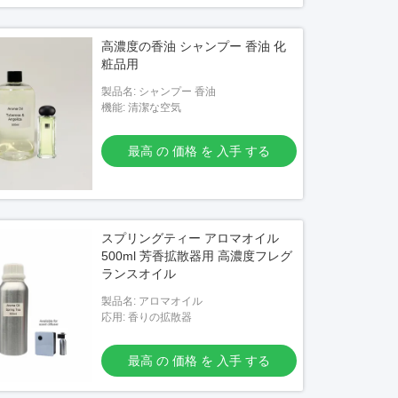
高濃度の香油 シャンプー 香油 化
粧品用
製品名: シャンプー 香油
機能: 清潔な空気
最高 の 価格 を 入手 する
スプリングティー アロマオイル
500ml 芳香拡散器用 高濃度フレグ
ランスオイル
製品名: アロマオイル
応用: 香りの拡散器
最高 の 価格 を 入手 する