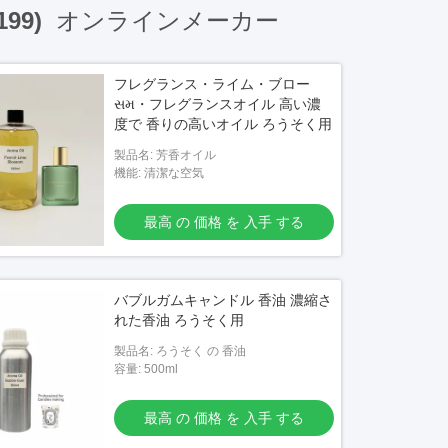
(199)
オンラインメーカー
フレグランス・ライム・ブロー
સમ・フレグランスオイル 高い濃
度で 香りの高いオイル ろうそく用
製品名: 芳香オイル
機能: 清潔な空気
最高 の 価格 を 入手 する
バブルガムキャンドル 香油 濃縮さ
れた香油 ろうそく用
製品名: ろうそく の 香油
容量: 500ml
最高 の 価格 を 入手 する