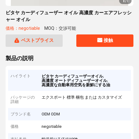
1
/
1
ピタヤ カーディフューザー オイル 高濃度 カーエアフレッシ
ャー オイル
価格：negotiable
MOQ：交渉可能
ベストプライス
接触
製品の説明
ハイライト
,
ピタヤ カーディフューザーオイル
,
高濃度 オートディフューザーオイル
高濃度な自動車用空気を新鮮にする油
パッケージの
エクスポート 標準 梱包 または カスタマイズ
詳細
ブランド名
OEM ODM
価格
negotiable