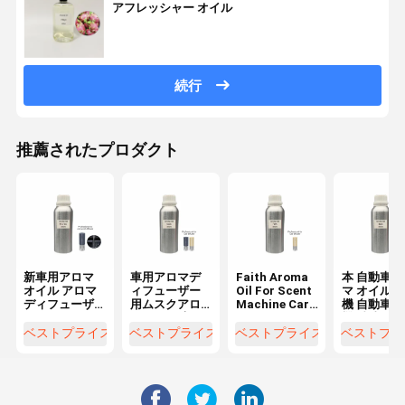
アフレッシャー オイル
続行
推薦されたプロダクト
新車用アロマ
車用アロマデ
Faith Aroma
本 自動車 
オイル アロマ
ィフューザー
Oil For Scent
マ オイル 
ディフューザ
用ムスクアロ
Machine Car
機 自動車 
ー用
マオイル 高級
Aroma
機 精油
長持ちする香
Diffuser
ベストプライス
ベストプライス
ベストプライス
ベストプラ
りオイル
Available